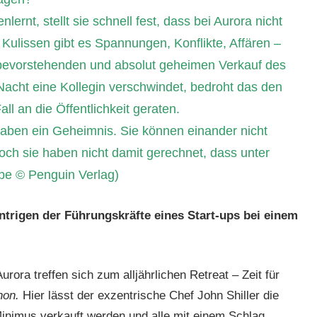
lernt, stellt sie schnell fest, dass bei Aurora nicht
n Kulissen gibt es Spannungen, Konflikte, Affären –
m bevorstehenden und absolut geheimen Verkauf des
acht eine Kollegin verschwindet, bedroht das den
ll an die Öffentlichkeit geraten.
e haben ein Geheimnis. Sie können einander nicht
och sie haben nicht damit gerechnet, dass unter
be © Penguin Verlag)
trigen der Führungskräfte eines Start-ups bei einem
rora treffen sich zum alljährlichen Retreat – Zeit für
hon.
Hier lässt der exzentrische Chef John Shiller die
nimus verkauft werden und alle mit einem Schlag