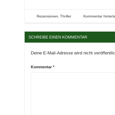
Lesen
Literatur
27. Juni 2026
Tintenhain
Rezensionen
,
Thriller
Kommentar hinterl
Rezension
Roman
Thriller
SCHREIBE EINEN KOMMENTAR
Deine E-Mail-Adresse wird nicht veröffentlic
Kommentar
*