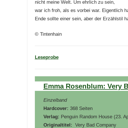
nicht meine Welt. Um ehrlich zu sein,
war ich froh, als es vorbei war. Eigentlich h
Ende sollte einer sein, aber der Erzählstil h
© Tintenhain
Leseprobe
Emma Rosenblum: Very 
Einzelband
Hardcover:
368 Seiten
Verlag:
Penguin Random House (23. Ap
Originaltitel:
‎ Very Bad Company