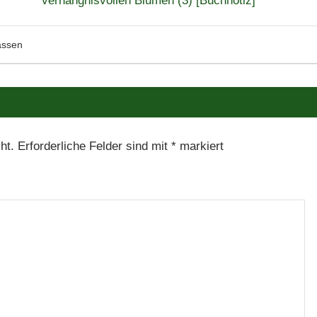
verhängnisvollen Blumen (3) [Buchnotiz]
assen
ht.
Erforderliche Felder sind mit
*
markiert