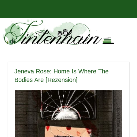
Zum
Bücher,
MENÜ
Inhalt
Tintenhain
Rezensionen
springen
und
–
mehr
Der
Buchblog
Jeneva Rose: Home Is Where The
Bodies Are [Rezension]