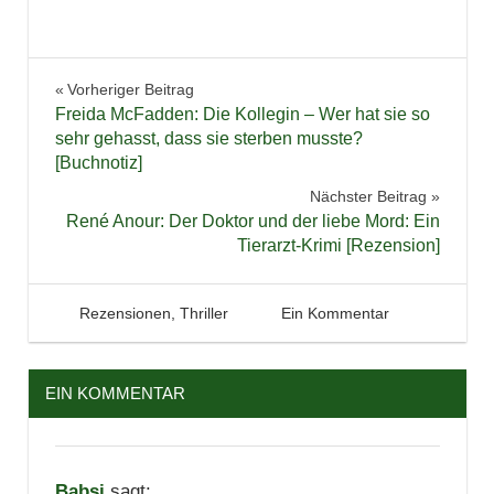
geladen …
Belletristik
Beitragsnavigation
Vorheriger Beitrag
Buchbesprechung
Freida McFadden: Die Kollegin – Wer hat sie so
Bücher
sehr gehasst, dass sie sterben musste?
[Buchnotiz]
Lesen
Nächster Beitrag
Literatur
René Anour: Der Doktor und der liebe Mord: Ein
Rezension
Tierarzt-Krimi [Rezension]
Roman
Thriller
28. Juni 2026
Tintenhain
Rezensionen
,
Thriller
Ein Kommentar
EIN KOMMENTAR
Babsi
sagt: