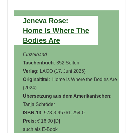
Jeneva Rose:
Home Is Where The
Bodies Are
Einzelband
Taschenbuch:
352 Seiten
Verlag:
LAGO (
17. Juni 2025)
Originaltitel:
‎ Home Is Where the Bodies Are
(2024)
Übersetzung aus dem Amerikanischen:
Tanja Schröder
ISBN-13:
978-3-95761-254-0
Preis:
€ 16,00 [D]
auch als E-Book