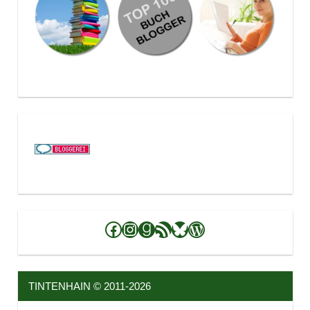
Facebook
Instagram
Goodreads
RSS-Feed
Bluesky
WordPress
TINTENHAIN © 2011-2026