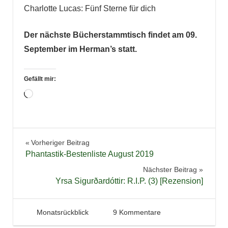
Charlotte Lucas: Fünf Sterne für dich
Der nächste Bücherstammtisch findet am 09.
September im Herman’s statt.
Gefällt mir:
Wird
geladen …
Bücher
Beitragsnavigation
Vorheriger Beitrag
Highlights
Phantastik-Bestenliste August 2019
Jugendbuch
Nächster Beitrag
Lesen
Yrsa Sigurðardóttir: R.I.P. (3) [Rezension]
Lesung
Literatur
4. August 2019
Tintenhain
Monatsrückblick
9 Kommentare
Rückblick