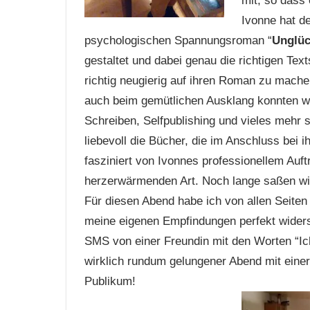
mit, so dass 
Ivonne hat d
psychologischen Spannungsroman “
Unglüc
gestaltet und dabei genau die richtigen Tex
richtig neugierig auf ihren Roman zu machen
auch beim gemütlichen Ausklang konnten wi
Schreiben, Selfpublishing und vieles mehr s
liebevoll die Bücher, die im Anschluss bei i
fasziniert von Ivonnes professionellem Auft
herzerwärmenden Art. Noch lange saßen wi
Für diesen Abend habe ich von allen Seite
meine eigenen Empfindungen perfekt widersp
SMS von einer Freundin mit den Worten “Ic
wirklich rundum gelungener Abend mit eine
Publikum!