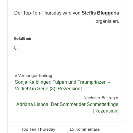
Der Top-Ten-Thursday wird von
Steffis Bloggeria
organisiert.
Gefällt mir:
Wird
geladen …
Beitragsnavigation
Vorheriger Beitrag
Sonja Kaiblinger: Tulpen und Traumprinzen –
Verliebt in Serie (3) [Rezension]
Nächster Beitrag
Adriana Lisboa: Der Sommer der Schmetterlinge
[Rezension]
21. April 2016
Tintenhain
Top Ten Thursday
15 Kommentare