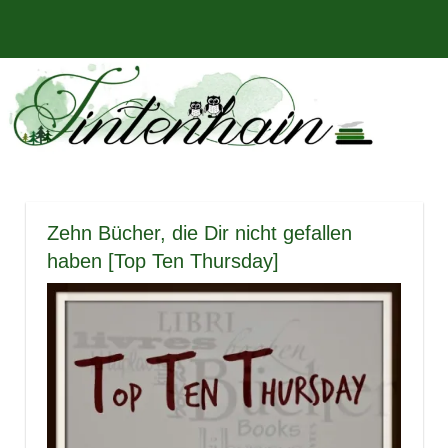
Zum
Bücher,
MENÜ
Inhalt
Tintenhain
Rezensionen
springen
und
–
mehr
Der
Buchblog
Zehn Bücher, die Dir nicht gefallen
haben [Top Ten Thursday]