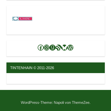
Facebook
Instagram
Goodreads
RSS-Feed
Bluesky
WordPress
TINTENHAIN © 2011-2026
WordPress-Theme: Napoli von ThemeZee.