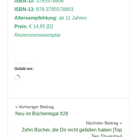
ISBN-10:
3785578806
ISBN-13:
978-3785578803
Altersempfehlung:
ab 11 Jahren
Preis:
€
14,95 [D]
Rezensionsexemplar
Gefällt mir:
Wird
geladen …
Bücher
Beitragsnavigation
Vorheriger Beitrag
Jugendbuch
Neu im Bücherregal #28
Literatur
Nächster Beitrag
Rezension
Zehn Bücher, die Dir nicht gefallen haben [Top
Ten Thursday]
Serie