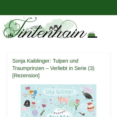
Zum
Bücher,
MENÜ
Inhalt
Tintenhain
Rezensionen
springen
und
–
mehr
Der
Buchblog
Sonja Kaiblinger: Tulpen und
Traumprinzen – Verliebt in Serie (3)
[Rezension]