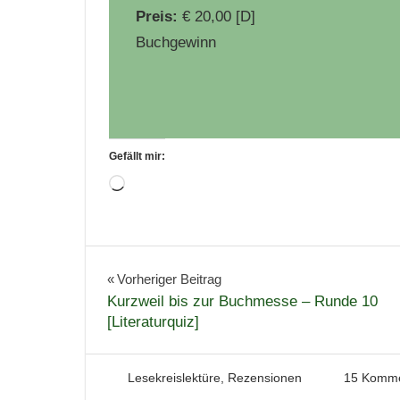
Preis:
€ 20,00 [D]
Buchgewinn
Gefällt mir:
Wird
geladen …
Bücher
Buchschätzer
Beitragsnavigation
Vorheriger Beitrag
Kurzweil bis zur Buchmesse – Runde 10
Literatur
[Literaturquiz]
9. März 2016
Tintenhain
Lesekreislektüre
,
Rezensionen
15 Komme