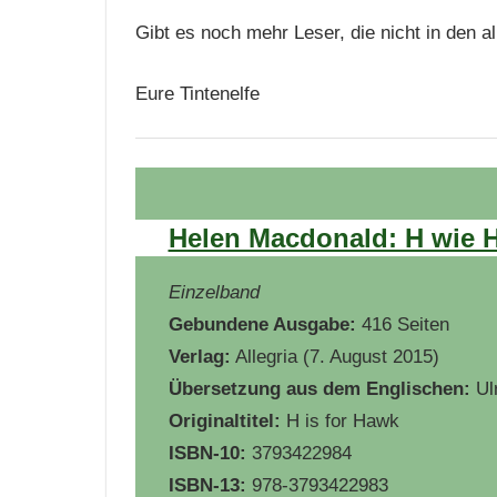
Gibt es noch mehr Leser, die nicht in den
Eure Tintenelfe
Helen Macdonald: H wie 
Einzelband
Gebundene Ausgabe:
416 Seiten
Verlag:
Allegria (7. August 2015)
Übersetzung aus dem Englischen:
Ul
Originaltitel:
H is for Hawk
ISBN-10:
3793422984
ISBN-13:
978-3793422983