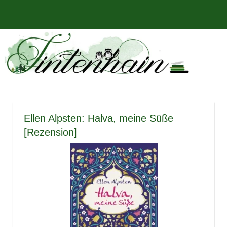
Zum
Bücher,
MENÜ
Inhalt
Tintenhain
Rezensionen
springen
und
–
mehr
Der
Buchblog
Ellen Alpsten: Halva, meine Süße
[Rezension]