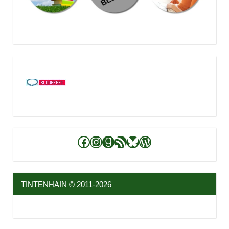
Facebook
Instagram
Goodreads
RSS-Feed
Bluesky
WordPress
TINTENHAIN © 2011-2026