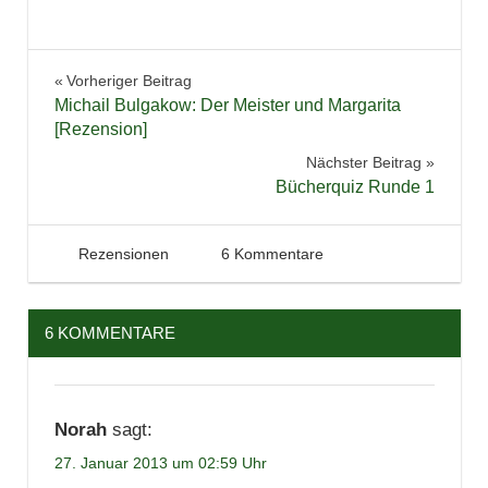
geladen …
Bücher
Beitragsnavigation
Vorheriger Beitrag
Jugendbuch
Michail Bulgakow: Der Meister und Margarita
Lesen
[Rezension]
Literatur
Nächster Beitrag
Bücherquiz Runde 1
Rezension
26. Januar 2013
Tintenhain
Rezensionen
6 Kommentare
6 KOMMENTARE
Norah
sagt:
27. Januar 2013 um 02:59 Uhr