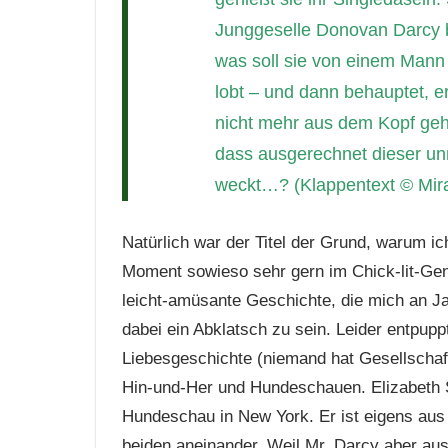
Junggeselle Donovan Darcy be
was soll sie von einem Mann h
lobt – und dann behauptet, e
nicht mehr aus dem Kopf geht,
dass ausgerechnet dieser un
weckt…? (Klappentext © Mir
Natürlich war der Titel der Grund, warum ic
Moment sowieso sehr gern im Chick-lit-Genr
leicht-amüsante Geschichte, die mich an Jan
dabei ein Abklatsch zu sein. Leider entpupp
Liebesgeschichte (niemand hat Gesellschaft
Hin-und-Her und Hundeschauen.
Elizabeth 
Hundeschau in New York. Er ist eigens aus 
beiden aneinander. Weil Mr. Darcy aber aus