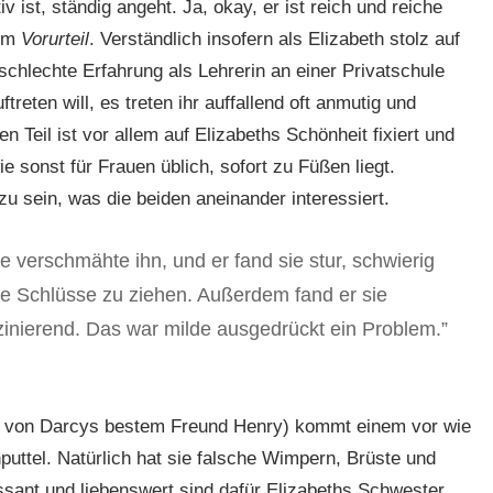
v ist, ständig angeht. Ja, okay, er ist reich und reiche
zum
Vorurteil
. Verständlich insofern als Elizabeth stolz auf
 schlechte Erfahrung als Lehrerin an einer Privatschule
eten will, es treten ihr auffallend oft anmutig und
n Teil ist vor allem auf Elizabeths Schönheit fixiert und
e sonst für Frauen üblich, sofort zu Füßen liegt.
u sein, was die beiden aneinander interessiert.
e verschmähte ihn, und er fand sie stur, schwierig
lige Schlüsse zu ziehen. Außerdem fand er sie
zinierend. Das war milde ausgedrückt ein Problem.”
r von Darcys bestem Freund Henry) kommt einem vor wie
uttel. Natürlich hat sie falsche Wimpern, Brüste und
eressant und liebenswert sind dafür Elizabeths Schwester