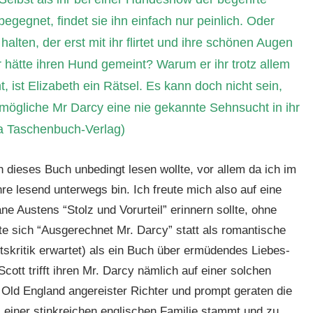
gegnet, findet sie ihn einfach nur peinlich. Oder
alten, der erst mit ihr flirtet und ihre schönen Augen
r hätte ihren Hund gemeint? Warum er ihr trotz allem
 ist Elizabeth ein Rätsel. Es kann doch nicht sein,
mögliche Mr Darcy eine nie gekannte Sehnsucht in ihr
a Taschenbuch-Verlag)
h dieses Buch unbedingt lesen wollte, vor allem da ich im
e lesend unterwegs bin. Ich freute mich also auf eine
e Austens “Stolz und Vorurteil” erinnern sollte, ohne
te sich “Ausgerechnet Mr. Darcy” statt als romantische
skritik erwartet) als ein Buch über ermüdendes Liebes-
Scott trifft ihren Mr. Darcy nämlich auf einer solchen
Old England angereister Richter und prompt geraten die
 einer stinkreichen englischen Familie stammt und zu