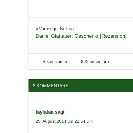
geladen …
Chick-
Lit
Beitragsnavigation
Vorheriger Beitrag
Rezension
Daniel Glattauer: Geschenkt [Rezension]
29. August 2014
Tintenhain
Rezensionen
9 Kommentare
9 KOMMENTARE
laylalaa
sagt:
29. August 2014 um 22:54 Uhr