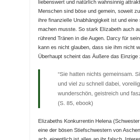
liebenswert und natürlich wahnsinnig attrakti
Menschen sind böse und gemein, soweit 
ihre finanzielle Unabhängigkeit ist und eine
machen musste. So stark Elizabeth auch auftr
rührend Tränen in die Augen. Darcy für seine
kann es nicht glauben, dass sie ihm nicht wi
Überhaupt scheint das Äußere das Einzige z
“Sie hatten nichts gemeinsam. Si
und viel zu schnell dabei, vorei
wunderschön, geistreich und fas
(S. 85, ebook)
Elizabeths Konkurrentin Helena (Schweste
eine der bösen Stiefschwestern von Aschenp
ach, eigentlich ist alles an ihr falsch. Int