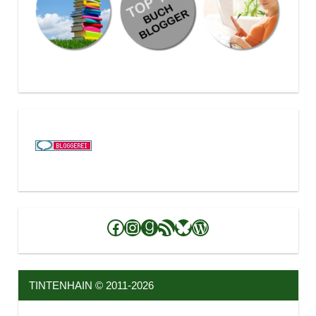
Facebook
Instagram
Goodreads
RSS-Feed
Bluesky
WordPress
TINTENHAIN © 2011-2026