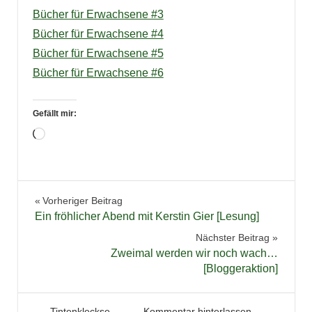
Bücher für Erwachsene #3
Bücher für Erwachsene #4
Bücher für Erwachsene #5
Bücher für Erwachsene #6
Gefällt mir:
Wird
geladen …
Advent
Beitragsnavigation
Vorheriger Beitrag
Blogparade
Ein fröhlicher Abend mit Kerstin Gier [Lesung]
Buchtipps
Nächster Beitrag
Weihnachten
Zweimal werden wir noch wach…
[Bloggeraktion]
23. November 2015
Tintenhain
Tintenkleckse
Kommentar hinterlassen