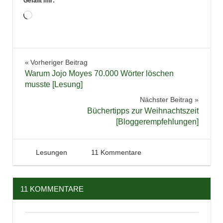
Gefällt mir:
Wird
geladen …
Lesung
Beitragsnavigation
Vorheriger Beitrag
Warum Jojo Moyes 70.000 Wörter löschen
musste [Lesung]
Nächster Beitrag
Büchertipps zur Weihnachtszeit
[Bloggerempfehlungen]
21. November 2015
Tintenhain
Lesungen
11 Kommentare
11 KOMMENTARE