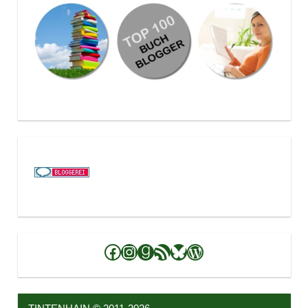
Facebook
Instagram
Goodreads
RSS-Feed
Bluesky
WordPress