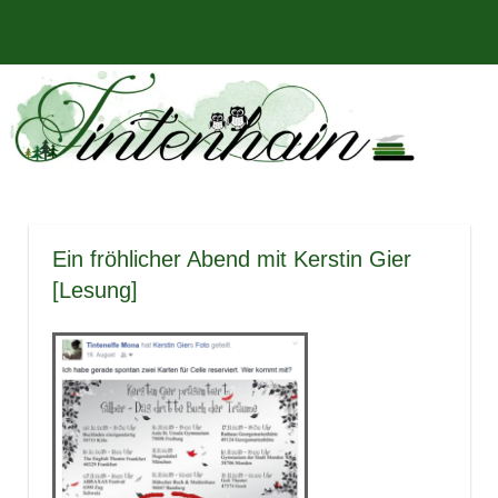
Zum
Bücher,
MENÜ
Inhalt
Tintenhain
Rezensionen
springen
und
–
mehr
Der
Buchblog
Ein fröhlicher Abend mit Kerstin Gier
[Lesung]