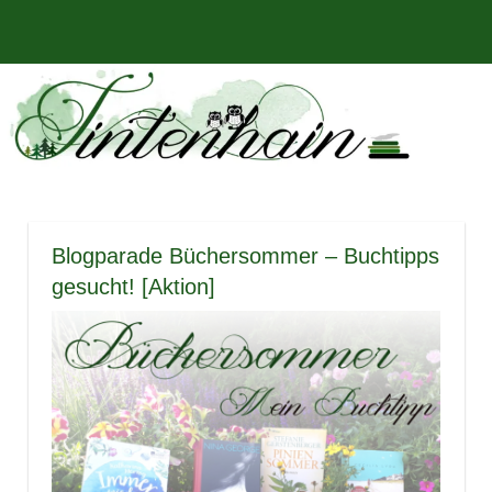
Zum
Bücher,
MENÜ
Inhalt
Tintenhain
Rezensionen
springen
und
–
mehr
Der
Buchblog
Blogparade Büchersommer – Buchtipps
gesucht! [Aktion]