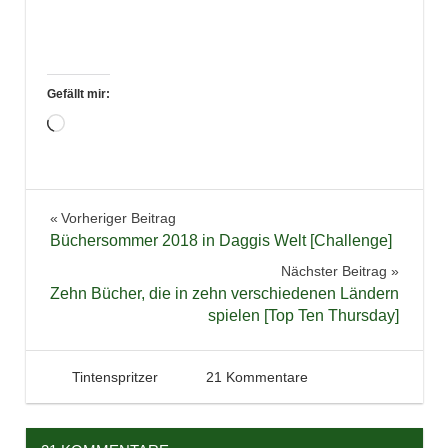
Gefällt mir:
Wird
geladen …
Bloggeraktion
Beitragsnavigation
Vorheriger Beitrag
Blogparade
Büchersommer 2018 in Daggis Welt [Challenge]
Buchtipp
Nächster Beitrag
Lesechallenge
Zehn Bücher, die in zehn verschiedenen Ländern
spielen [Top Ten Thursday]
Sommerbücher
1. Juni 2018
Tintenhain
Tintenspritzer
21 Kommentare