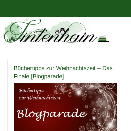
Zum
Bücher,
MENÜ
Inhalt
Tintenhain
Rezensionen
springen
und
–
mehr
Der
Buchblog
Büchertipps zur Weihnachtszeit – Das
Finale [Blogparade]