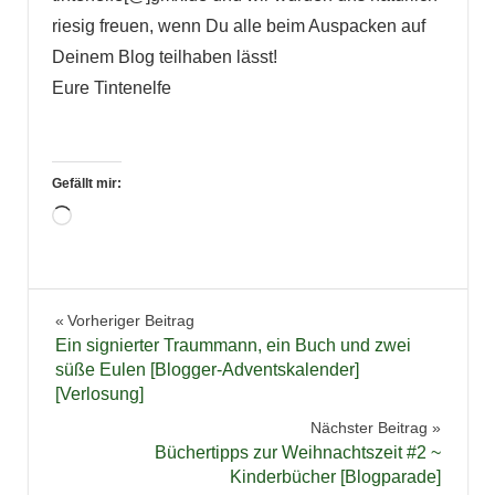
riesig freuen, wenn Du alle beim Auspacken auf
Deinem Blog teilhaben lässt!
Eure Tintenelfe
Gefällt mir:
Wird
geladen …
Blogparade
Beitragsnavigation
Vorheriger Beitrag
Buchtipps
Ein signierter Traummann, ein Buch und zwei
Weihnachten
süße Eulen [Blogger-Adventskalender]
[Verlosung]
Nächster Beitrag
Büchertipps zur Weihnachtszeit #2 ~
Kinderbücher [Blogparade]