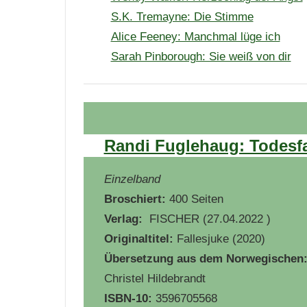
S.K. Tremayne: Die Stimme
Alice Feeney: Manchmal lüge ich
Sarah Pinborough: Sie weiß von dir
Randi Fuglehaug: Todesfal
Einzelband
Broschiert:
400 Seiten
Verlag:
‎ FISCHER (27.04.2022 )
Originaltitel:
Fallesjuke
(2020)
Übersetzung aus dem Norwegischen
Christel Hildebrandt
ISBN-10:
3596705568