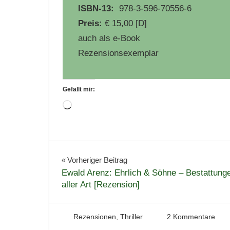
ISBN-13‏:
‎ 978-3-596-70556-6
Preis:
€ 15,00 [D]
auch als e-Book
Rezensionsexemplar
Gefällt mir:
Wird
geladen …
Belletristik
Bücher
Beitragsnavigation
Vorheriger Beitrag
Ewald Arenz: Ehrlich & Söhne – Bestattung
Krimi
aller Art [Rezension]
Lesen
Literatur
13. Februar 2023
Tintenhain
Rezensionen
,
Thriller
2 Kommentare
Norwegen