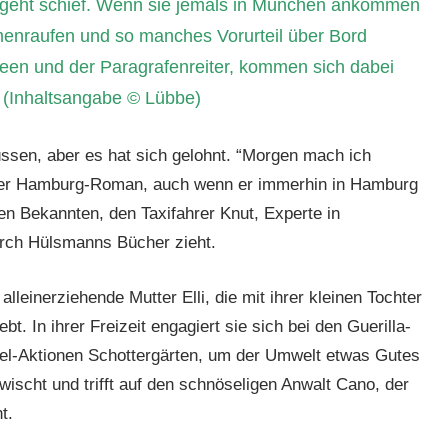
s geht schief. Wenn sie jemals in München ankommen
menraufen und so manches Vorurteil über Bord
een und der Paragrafenreiter, kommen sich dabei
… (Inhaltsangabe © Lübbe)
ssen, aber es hat sich gelohnt. “Morgen mach ich
scher Hamburg-Roman, auch wenn er immerhin in Hamburg
ten Bekannten, den Taxifahrer Knut, Experte in
urch Hülsmanns Bücher zieht.
leinerziehende Mutter Elli, die mit ihrer kleinen Tochter
. In ihrer Freizeit engagiert sie sich bei den Guerilla-
el-Aktionen Schottergärten, um der Umwelt etwas Gutes
rwischt und trifft auf den schnöseligen Anwalt Cano, der
t.