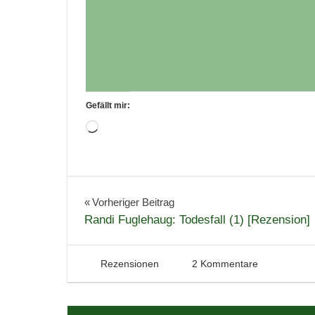
Gefällt mir:
Wird
geladen …
Buchbesprechung
Bücher
Beitragsnavigation
Vorheriger Beitrag
Randi Fuglehaug: Todesfall (1) [Rezension]
Lesen
Liebe
Liebesroman
2. Juni 2023
Tintenhain
Rezensionen
2 Kommentare
Literatur
Rezension