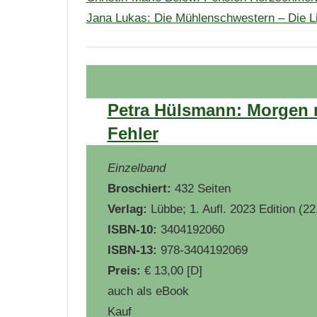
Jana Lukas: Die Mühlenschwestern – Die L
Petra Hülsmann: Morgen 
Fehler
Einzelband
Broschiert:
432 Seiten
Verlag:
Lübbe; 1. Aufl. 2023 Edition (22
ISBN-10:
3404192060
ISBN-13:
978-3404192069
Preis:
€ 13,00 [D]
auch als eBook
Kauf