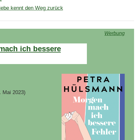
iebe kennt den Weg zurück
Werbung
mach ich bessere
. Mai 2023)