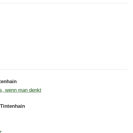
tenhain
s, wenn man denkt
Tintenhain
z