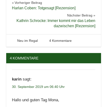
Beitragsnavigation
Vorheriger Beitrag
Bücher
Harlan Coben: Totgesagt [Rezension]
Fantasy
Nächster Beitrag
Jugendbuch
Kathrin Schrocke: Immer kommt mir das Leben
dazwischen [Rezension]
Kinderbuch
Literatur
Neuerscheinungen
30. September 2019
Tintenhain
Neu im Regal
4 Kommentare
Neuzugänge
Spannung
4 KOMMENTARE
Thriller
karin
sagt:
30. September 2019 um 06:40 Uhr
Hallo und guten Tag Mona,