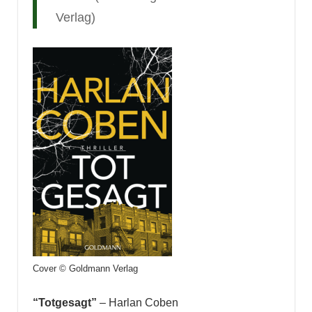
Verlag)
Cover © Goldmann Verlag
“Totgesagt”
– Harlan Coben