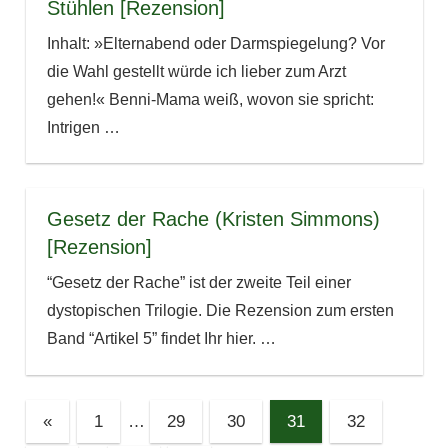
Stühlen [Rezension]
Inhalt: »Elternabend oder Darmspiegelung? Vor
die Wahl gestellt würde ich lieber zum Arzt
gehen!« Benni-Mama weiß, wovon sie spricht:
Intrigen
…
Gesetz der Rache (Kristen Simmons)
[Rezension]
“Gesetz der Rache” ist der zweite Teil einer
dystopischen Trilogie. Die Rezension zum ersten
Band “Artikel 5” findet Ihr hier.
…
Seitennummerierung
Vorherige
«
1
…
29
30
31
32