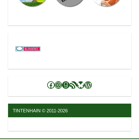
Facebook
Instagram
Goodreads
RSS-Feed
Bluesky
WordPress
TINTENHAIN © 2011-2026