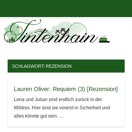
Zum
Bücher,
MENÜ
Inhalt
Tintenhain
Rezensionen
springen
und
–
mehr
Der
Buchblog
SCHLAGWORT:
REZENSION
Lauren Oliver: Requiem (3) [Rezension]
Lena und Julian sind endlich zurück in der
Wildnis. Hier sind sie vorerst in Sicherheit und
alles könnte gut sein.
…