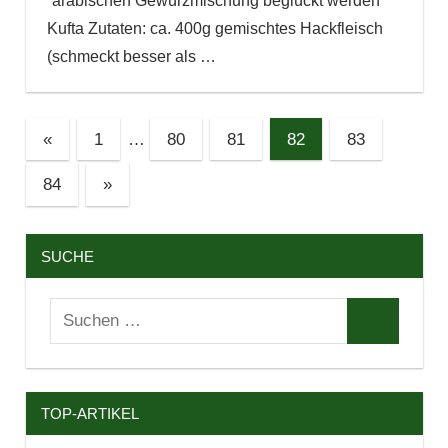
“arabischen Gewürzmischung beglückt werden
Kufta Zutaten: ca. 400g gemischtes Hackfleisch
(schmeckt besser als
…
Seitennummerierung
Vorherige
«
1
…
80
81
82
83
Beiträge
der
Nächste
84
»
Beiträge
Beiträge
SUCHE
Suchen
Suchen
nach:
TOP-ARTIKEL