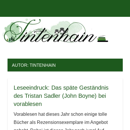
Zum
Bücher,
MENÜ
Inhalt
Tintenhain
Rezensionen
springen
und
–
mehr
Der
Buchblog
AUTOR:
TINTENHAIN
Leseeindruck: Das späte Geständnis
des Tristan Sadler (John Boyne) bei
vorablesen
Vorablesen hat dieses Jahr schon einige tolle
Bücher als Rezensionsexemplare im Angebot