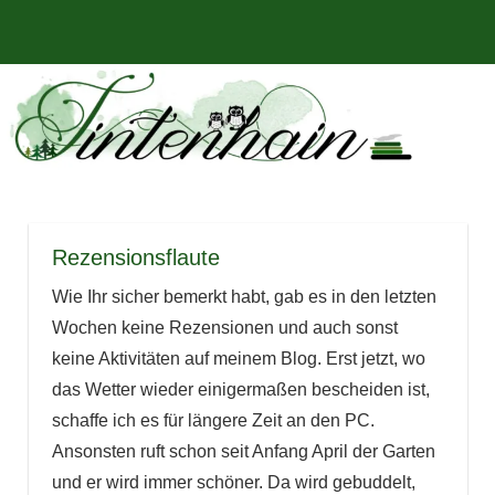
Zum
Bücher,
MENÜ
Inhalt
Tintenhain
Rezensionen
springen
und
–
mehr
Der
Buchblog
Rezensionsflaute
Wie Ihr sicher bemerkt habt, gab es in den letzten
Wochen keine Rezensionen und auch sonst
keine Aktivitäten auf meinem Blog. Erst jetzt, wo
das Wetter wieder einigermaßen bescheiden ist,
schaffe ich es für längere Zeit an den PC.
Ansonsten ruft schon seit Anfang April der Garten
und er wird immer schöner. Da wird gebuddelt,