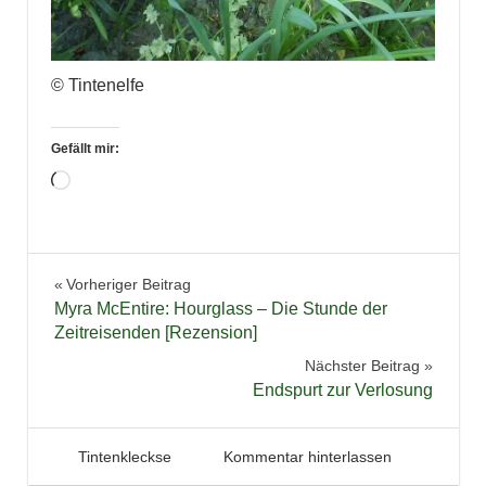
© Tintenelfe
Gefällt mir:
Wird
geladen …
Garten
Beitragsnavigation
Vorheriger Beitrag
Lesen
Myra McEntire: Hourglass – Die Stunde der
Zeitreisenden [Rezension]
Nächster Beitrag
Endspurt zur Verlosung
16. Mai 2012
Tintenhain
Tintenkleckse
Kommentar hinterlassen