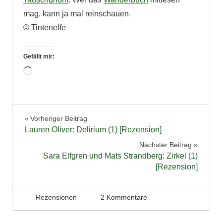
mag, kann ja mal reinschauen.
© Tintenelfe
Gefällt mir:
Wird
geladen …
Bücher
Beitragsnavigation
Vorheriger Beitrag
Fantasy
Lauren Oliver: Delirium (1) [Rezension]
Jugendbuch
Nächster Beitrag
Lesen
Sara Elfgren und Mats Strandberg: Zirkel (1)
[Rezension]
Literatur
Neuerscheinungen
Rezension
2. April 2012
Tintenhain
Rezensionen
2 Kommentare