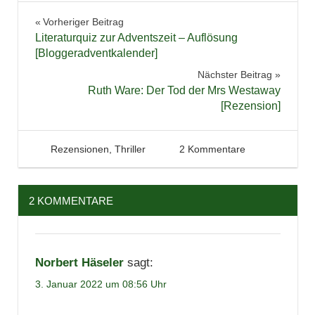
Belletristik
Beitragsnavigation
Vorheriger Beitrag
Bücher
Literaturquiz zur Adventszeit – Auflösung
Krimi
[Bloggeradventkalender]
Lesen
Nächster Beitrag
Ruth Ware: Der Tod der Mrs Westaway
Literatur
[Rezension]
Rezension
Roman
3. Januar 2022
Tintenhain
Rezensionen
,
Thriller
2 Kommentare
Spannung
Thriller
2 KOMMENTARE
Norbert Häseler
sagt:
3. Januar 2022 um 08:56 Uhr