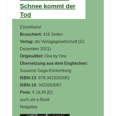
Schnee kommt der
Tod
Einzelband
Broschiert:
416 Seiten
Verlag:
dtv Verlagsgesellschaft (22.
Dezember 2021)
Originaltitel:
One by One
Übersetzung aus dem Englischen:
Susanne Goga-Klinkenberg
ISBN-13:
978-3423263061
ISBN-10:
3423263067
Preis:
€ 16,95 [D]
auch als e-Book
Netgalley