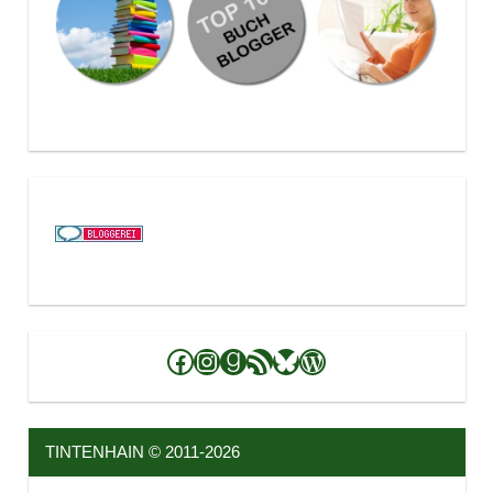
Facebook
Instagram
Goodreads
RSS-Feed
Bluesky
WordPress
TINTENHAIN © 2011-2026