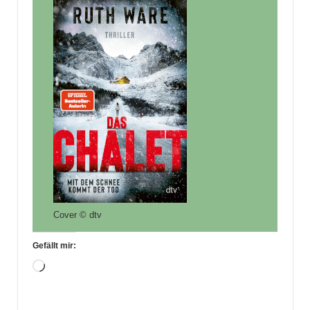
Cover © dtv
Gefällt mir:
Wird
geladen …