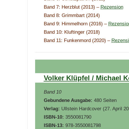
Band 7: Herzblut (2013) –
Rezension
Band 8: Grimmbart (2014)
Band 9: Himmelhorn (2016) –
Rezensio
Band 10: Kluftinger (2018)
Band 11: Funkenmord (2020) –
Rezensi
Volker Klüpfel / Michael K
Band 10
Gebundene Ausgabe:
480 Seiten
Verlag:
Ullstein Hardcover (27. April 20
ISBN-10:
3550081790
ISBN-13:
978-3550081798