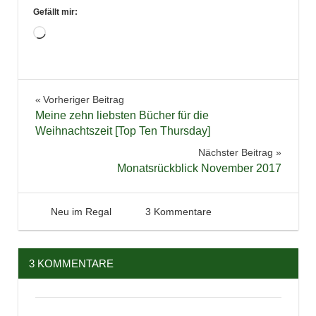
Gefällt mir:
Wird
geladen …
Bücher
Beitragsnavigation
Vorheriger Beitrag
Buchtipps
Meine zehn liebsten Bücher für die
Fantasy
Weihnachtszeit [Top Ten Thursday]
Jugendbuch
Nächster Beitrag
Monatsrückblick November 2017
Lesen
Literatur
Neuerscheinungen
8. Dezember 2017
Tintenhain
Neu im Regal
3 Kommentare
Thriller
Weihnachten
3 KOMMENTARE