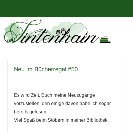
Zum
Bücher,
MENÜ
Inhalt
Tintenhain
Rezensionen
springen
und
–
mehr
Der
Buchblog
Neu im Bücherregal #50
Es wird Zeit, Euch meine Neuzugänge
vorzustellen, den einige davon habe ich sogar
bereits gelesen.
Viel Spaß beim Stöbern in meiner Bibliothek.