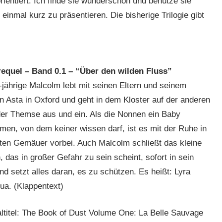
ientiert. Ich finde sie wunderschön und benutze sie
einmal kurz zu präsentieren. Die bisherige Trilogie gibt
equel – Band 0.1 – “Über den wilden Fluss”
-jährige Malcolm lebt mit seinen Eltern und seinem
Asta in Oxford und geht in dem Kloster auf der anderen
der Themse aus und ein. Als die Nonnen ein Baby
men, von dem keiner wissen darf, ist es mit der Ruhe in
ten Gemäuer vorbei. Auch Malcolm schließt das kleine
 das in großer Gefahr zu sein scheint, sofort in sein
nd setzt alles daran, es zu schützen. Es heißt: Lyra
ua. (Klappentext)
altitel: The Book of Dust Volume One: La Belle Sauvage