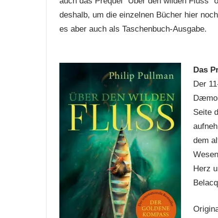
auch das Prequel “Über den wilden Fluss” or
deshalb, um die einzelnen Bücher hier noch 
es aber auch als Taschenbuch-Ausgabe.
Das Pr
Der 11
Dæmon 
Seite 
aufneh
dem al
Wesen,
Herz u
Belacq
Origin