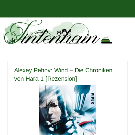
Zum
Bücher,
MENÜ
Inhalt
Tintenhain
Rezensionen
springen
und
–
mehr
Der
Buchblog
Alexey Pehov: Wind – Die Chroniken
von Hara 1 [Rezension]