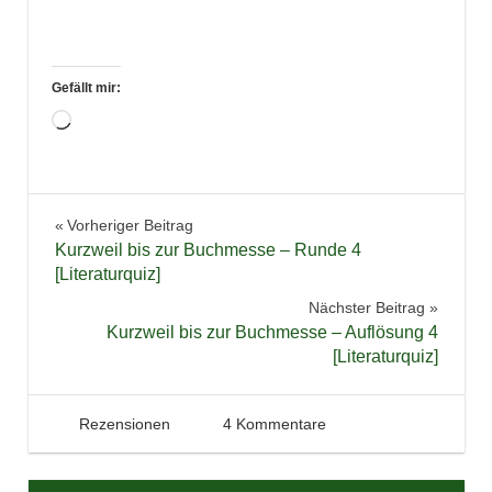
Gefällt mir:
Wird
geladen …
Bücher
Beitragsnavigation
Vorheriger Beitrag
Fantasy
Kurzweil bis zur Buchmesse – Runde 4
Reihe
[Literaturquiz]
Rezension
Nächster Beitrag
Kurzweil bis zur Buchmesse – Auflösung 4
Trilogie
[Literaturquiz]
28. Januar 2016
Tintenhain
Rezensionen
4 Kommentare