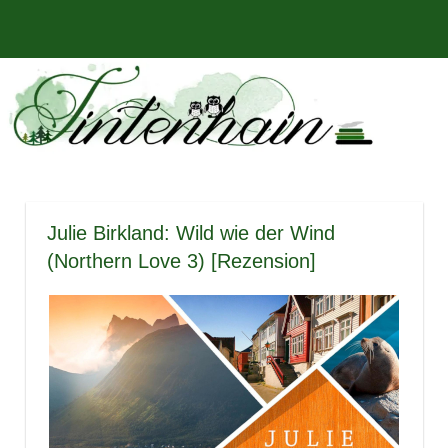
Zum
Bücher,
MENÜ
Inhalt
Tintenhain
Rezensionen
springen
und
–
mehr
Der
Buchblog
Julie Birkland: Wild wie der Wind
(Northern Love 3) [Rezension]