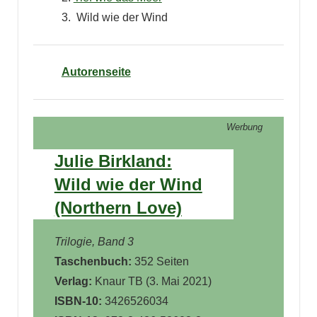
3. Wild wie der Wind
Autorenseite
Werbung
Julie Birkland:
Wild wie der Wind
(Northern Love)
Trilogie, Band 3
Taschenbuch:
352 Seiten
Verlag:
Knaur TB (
3. Mai 2021
)
ISBN-10:
3426526034