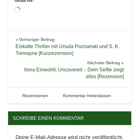
Gefällt mir:
Wird
geladen …
Belletristik
Beitragsnavigation
Vorheriger Beitrag
Bücher
Eiskalte Thriller mit Ursula Poznanski und S. K.
Lesen
Tremayne [Kurzrezension]
Liebe
Nächster Beitrag
Ilona Einwohlt: Uncovered – Dein Selfie zeigt
Literatur
alles [Rezension]
Neuerscheinungen
Norwegen
7. Juni 2021
Tintenhain
Rezensionen
Kommentar hinterlassen
Rezension
Roman
SCHREIBE EINEN KOMMENTAR
Deine E-Mail-Adresse wird nicht veröffentlicht.