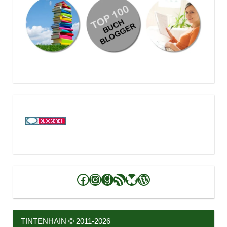
Facebook
Instagram
Goodreads
RSS-Feed
Bluesky
WordPress
TINTENHAIN © 2011-2026