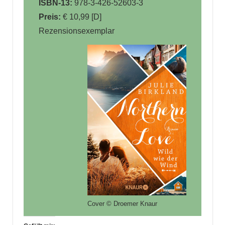
ISBN-13:
978-3-426-52603-3
Preis:
€ 10,99 [D]
Rezensionsexemplar
Cover © Droemer Knaur