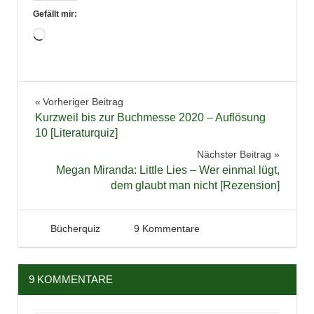
Gefällt mir:
Wird
geladen …
Bücher
Beitragsnavigation
Vorheriger Beitrag
Literaturquiz
Kurzweil bis zur Buchmesse 2020 – Auflösung
Quiz
10 [Literaturquiz]
Verlosung
Nächster Beitrag
Megan Miranda: Little Lies – Wer einmal lügt,
dem glaubt man nicht [Rezension]
11. März 2020
Tintenhain
Bücherquiz
9 Kommentare
9 KOMMENTARE