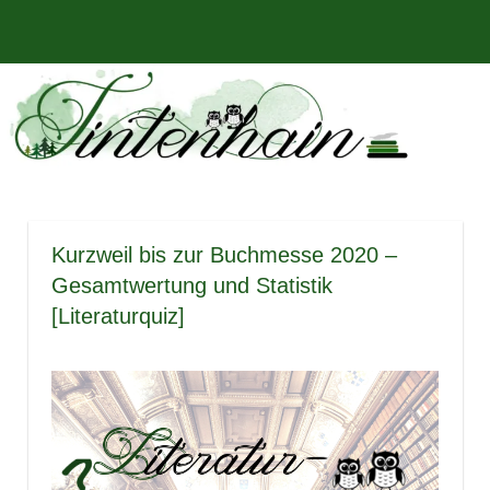
Zum
Bücher,
MENÜ
Inhalt
Tintenhain
Rezensionen
springen
und
–
mehr
Der
Buchblog
Kurzweil bis zur Buchmesse 2020 –
Gesamtwertung und Statistik
[Literaturquiz]