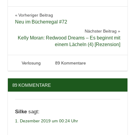
Adventskalender
Beitragsnavigation
Vorheriger Beitrag
Blogger-
Neu im Bücherregal #72
Adventskalender
Nächster Beitrag
Gewinnspiel
Kelly Moran: Redwood Dreams – Es beginnt mit
Verlosung
einem Lächeln (4) [Rezension]
1. Dezember 2019
Tintenhain
Verlosung
89 Kommentare
89 KOMMENTARE
Silke
sagt:
1. Dezember 2019 um 00:24 Uhr