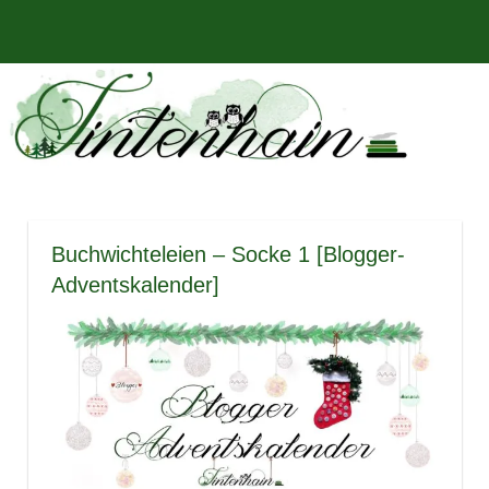
Zum
Bücher,
MENÜ
Inhalt
Tintenhain
Rezensionen
springen
und
–
mehr
Der
Buchblog
Buchwichteleien – Socke 1 [Blogger-
Adventskalender]