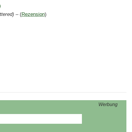
)
tered) –
(
Rezension
)
Werbung