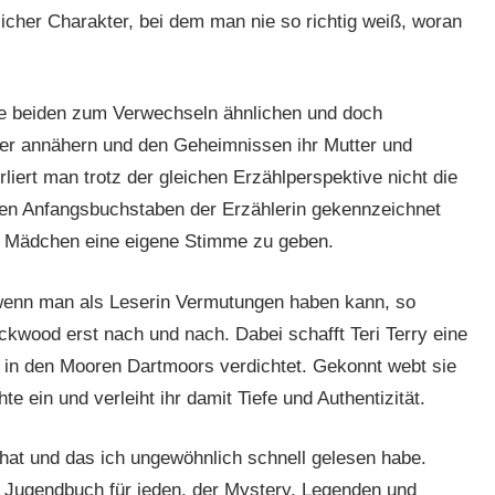
licher Charakter, bei dem man nie so richtig weiß, woran
ie beiden zum Verwechseln ähnlichen und doch
der annähern und den Geheimnissen ihr Mutter und
iert man trotz der gleichen Erzählperspektive nicht die
igen Anfangsbuchstaben der Erzählerin gekennzeichnet
er Mädchen eine eigene Stimme zu geben.
 wenn man als Leserin Vermutungen haben kann, so
ckwood erst nach und nach. Dabei schafft Teri Terry eine
m in den Mooren Dartmoors verdichtet. Gekonnt webt sie
 ein und verleiht ihr damit Tiefe und Authentizität.
n hat und das ich ungewöhnlich schnell gelesen habe.
s Jugendbuch für jeden, der Mystery, Legenden und