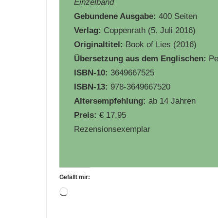
Einzelband
Gebundene
Ausgabe:
400 Seiten
Verlag:
Coppenrath (5. Juli 2016)
Originaltitel:
Book of Lies (2016)
Übersetzung aus dem Englischen:
Pe
ISBN-10:
3649667525
ISBN-13:
978-3649667520
Altersempfehlung:
ab 14 Jahren
Preis:
€ 17,95
Rezensionsexemplar
Gefällt mir:
Wird
geladen …