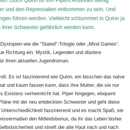
nnen. Doch Quinn ist von Pipers Ansinnen wenig
utter und den Repressalien entkommen zu sein. Und
gen führen werden. Vielleicht schlummert in Quinn ja
ie ihrer Schwester gefährlich werden kann.
e Dystopien wie die “Slated”-Trilogie oder „Mind Games“.
eue Richtung ein. Mystik, Legenden und düstere
ür ihren aktuellen Jugendroman.
ll. Es ist faszinierend wie Quinn, ein bisschen das naive
hat und kaum fassen kann, dass ihre Mutter, die sie nur
s Existenz verheimlicht hat. Piper hingegen, eloquent
Pläne mit der neu entdeckten Schwester und geht diese
 Unterschiedlichkeit faszinierend und es macht Spaß, sie
wissermaßen den Mitleidsbonus, da ihr das Leben bisher
Selbstsicherheit und streift die alte Haut nach und nach