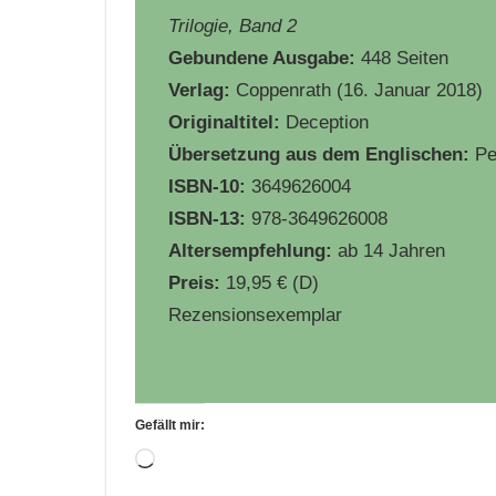
Trilogie, Band 2
Gebundene Ausgabe:
448 Seiten
Verlag:
Coppenrath (16. Januar 2018)
Originaltitel:
Deception
Übersetzung aus dem Englischen:
Pe
ISBN-10:
3649626004
ISBN-13:
978-3649626008
Altersempfehlung:
ab 14 Jahren
Preis:
19,95 € (D)
Rezensionsexemplar
Gefällt mir:
Wird
geladen …