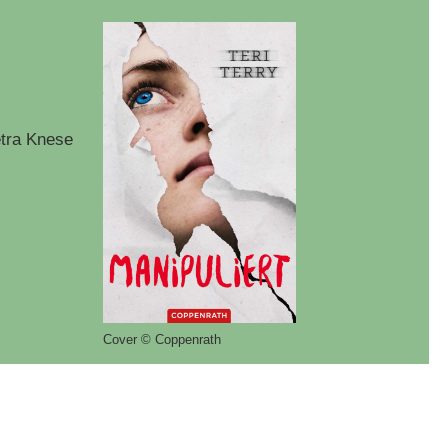
tra Knese
Cover © Coppenrath