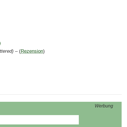
)
tered) –
(
Rezension
)
Werbung