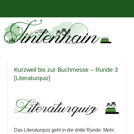
Zum
Bücher,
MENÜ
Inhalt
Tintenhain
Rezensionen
springen
und
–
mehr
Der
Buchblog
Kurzweil bis zur Buchmesse – Runde 3
[Literaturquiz]
Das Literaturquiz geht in die dritte Runde. Mehr