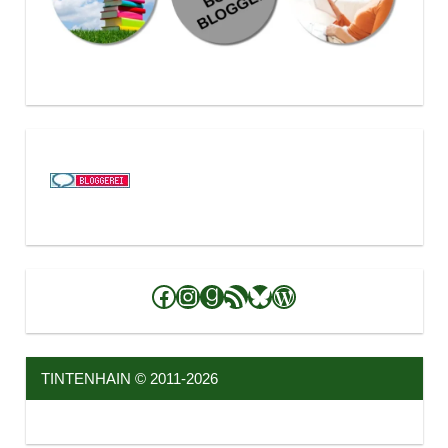
Facebook
Instagram
Goodreads
RSS-Feed
Bluesky
WordPress
TINTENHAIN © 2011-2026