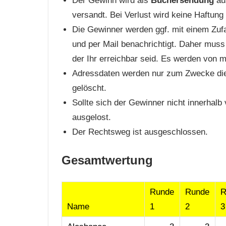
Der Gewinn wird als
Büchersendung
aus
versandt. Bei Verlust wird keine Haftun
Die Gewinner werden ggf. mit einem Zufa
und per Mail benachrichtigt. Daher muss
der Ihr erreichbar seid. Es werden von m
Adressdaten werden nur zum Zwecke die
gelöscht.
Sollte sich der Gewinner nicht innerhal
ausgelost.
Der Rechtsweg ist ausgeschlossen.
Gesamtwertung
Runde
Runde
R
Name
1
2
3