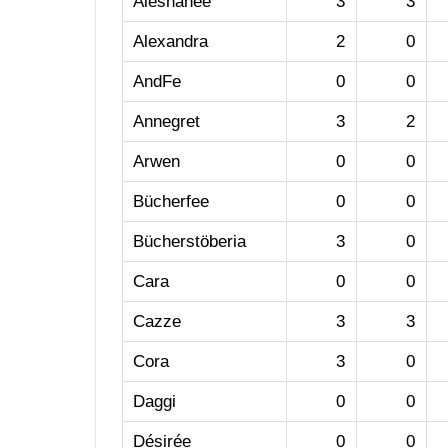
Aleshanee
3
3
Alexandra
2
0
AndFe
0
0
Annegret
3
2
Arwen
0
0
Bücherfee
0
0
Bücherstöberia
3
0
Cara
0
0
Cazze
3
3
Cora
3
0
Daggi
0
0
Désirée
0
0