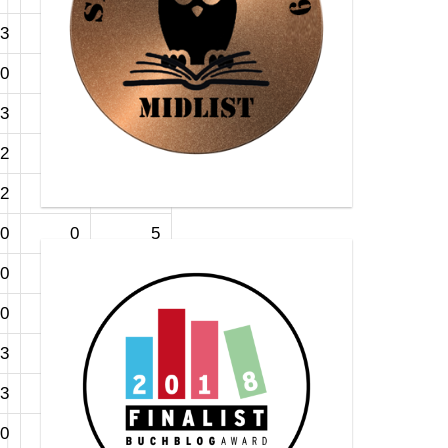
3
3
30
0
0
21
3
2
16
2
3
28
2
0
17
0
0
5
0
0
3
0
0
3
3
2
28
3
3
30
0
0
3