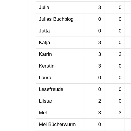
Julia
3
0
Julias Buchblog
0
0
Jutta
0
0
Katja
3
0
Katrin
3
2
Kerstin
3
0
Laura
0
0
Lesefreude
0
0
Lilstar
2
0
Mel
3
3
Mel Bücherwurm
0