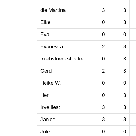
die Martina
3
3
Elke
0
3
Eva
0
0
Evanesca
2
3
fruehstuecksflocke
0
3
Gerd
2
3
Heike W.
0
0
Hen
0
3
Irve liest
3
3
Janice
3
3
Jule
0
0