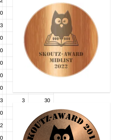
2
3
27
0
0
2
3
3
18
0
0
5
0
0
3
0
0
3
0
0
6
0
0
6
3
3
30
0
0
3
2
3
8
0
0
3