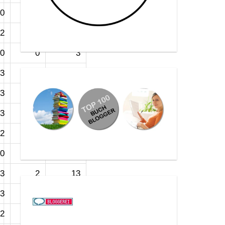
0
0
3
2
0
8
0
0
3
3
0
23
3
0
24
3
3
24
2
3
14
0
0
3
3
2
13
3
3
30
2
0
2