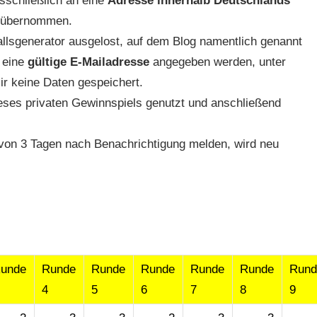
schließlich an eine
Adresse innerhalb Deutschlands
g übernommen.
llsgenerator ausgelost, auf dem Blog namentlich genannt
 eine
gültige E-Mailadresse
angegeben werden, unter
ir keine Daten gespeichert.
ses privaten Gewinnspiels genutzt und anschließend
b von 3 Tagen nach Benachrichtigung melden, wird neu
unde
Runde
Runde
Runde
Runde
Runde
Rund
4
5
6
7
8
9