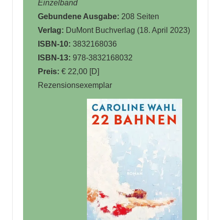
Einzelband
Gebundene Ausgabe:
208 Seiten
Verlag:
DuMont Buchverlag (18. April 2023)
ISBN-10:
3832168036
ISBN-13:
978-3832168032
Preis:
€ 22,00 [D]
Rezensionsexemplar