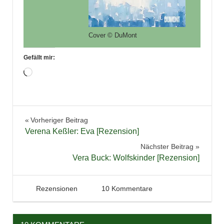
Cover © DuMont
Gefällt mir:
Wird
geladen …
Buchbesprechung
Beitragsnavigation
Vorheriger Beitrag
Buchblog
Verena Keßler: Eva [Rezension]
Bücher
Nächster Beitrag
Frauen
Vera Buck: Wolfskinder [Rezension]
Lesen
Literatur
24. Juni 2023
Tintenhain
Rezensionen
10 Kommentare
Rezension
Roman