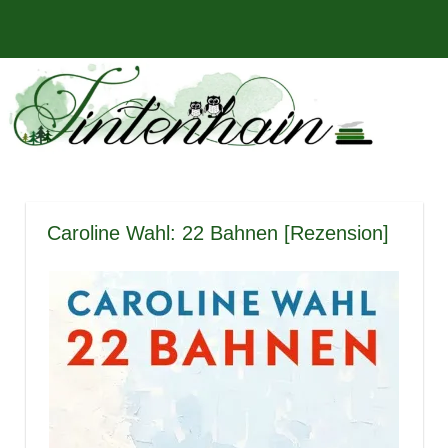
Zum
Bücher,
MENÜ
Inhalt
Tintenhain
Rezensionen
springen
und
–
mehr
Der
Buchblog
Caroline Wahl: 22 Bahnen [Rezension]