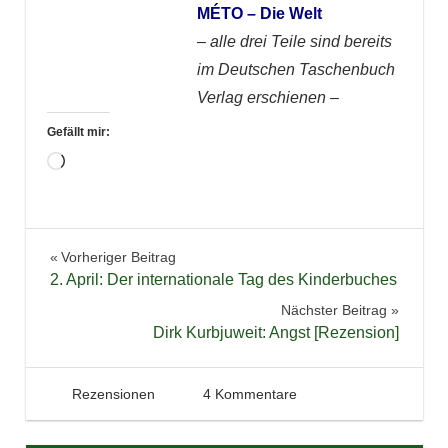
MÉTO – Die Welt
– alle drei Teile sind bereits
im Deutschen Taschenbuch
Verlag erschienen –
Gefällt mir:
Wird
geladen …
Bücher
Beitragsnavigation
Vorheriger Beitrag
Jugendbuch
2. April: Der internationale Tag des Kinderbuches
Lesen
Nächster Beitrag
Literatur
Dirk Kurbjuweit: Angst [Rezension]
Reihe
Trilogie
9. April 2013
Tintenhain
Rezensionen
4 Kommentare