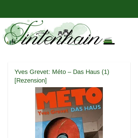
Zum
Bücher,
MENÜ
Inhalt
Tintenhain
Rezensionen
springen
und
–
mehr
Der
Buchblog
Yves Grevet: Méto – Das Haus (1)
[Rezension]