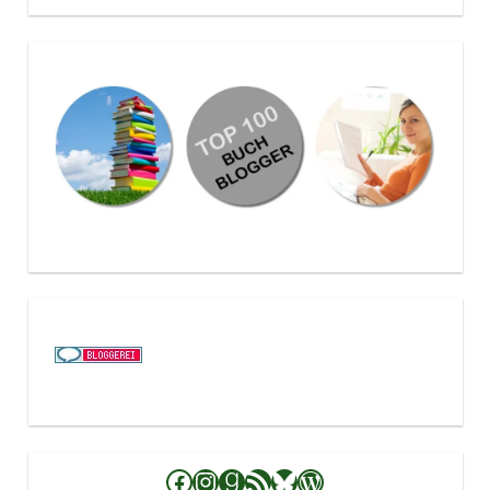
Facebook
Instagram
Goodreads
RSS-Feed
Bluesky
WordPress