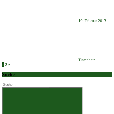
10. Februar 2013
Tintenhain
Seitennummerierung
Nächste
1
2
»
Beiträge
der
Suche
Beiträge
Suchen
nach: