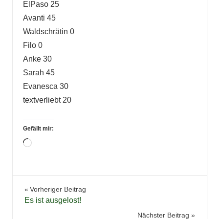
ElPaso 25
Avanti 45
Waldschrätin 0
Filo 0
Anke 30
Sarah 45
Evanesca 30
textverliebt 20
Gefällt mir:
Wird
geladen …
Aktion
Beitragsnavigation
Vorheriger Beitrag
Bücher
Es ist ausgelost!
Lesen
Nächster Beitrag