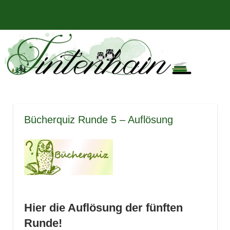
Zum
Bücher,
MENÜ
Inhalt
Tintenhain
Rezensionen
springen
und
–
mehr
Der
Buchblog
Bücherquiz Runde 5 – Auflösung
Hier die Auflösung der fünften
Runde!