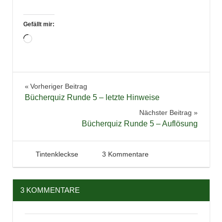
Gefällt mir:
Wird
geladen …
Gewinnspiel
Beitragsnavigation
Vorheriger Beitrag
Bücherquiz Runde 5 – letzte Hinweise
Nächster Beitrag
Bücherquiz Runde 5 – Auflösung
1. März 2013
Tintenhain
Tintenkleckse
3 Kommentare
3 KOMMENTARE