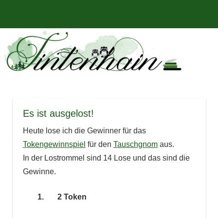
Zum
Bücher,
MENÜ
Inhalt
Tintenhain
Rezensionen
springen
und
–
mehr
Der
Buchblog
Es ist ausgelost!
Heute lose ich die Gewinner für das
Tokengewinnspiel
für den
Tauschgnom
aus.
In der Lostrommel sind 14 Lose und das sind die
Gewinne.
1. 2 Token