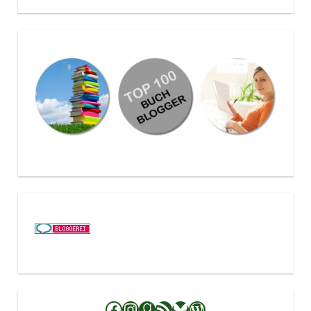
Facebook
Instagram
Goodreads
RSS-Feed
Bluesky
WordPress