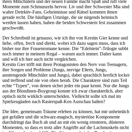
ihren Mitschülern und der neuen Familie macht Spaß und ruft viele
Momente zum Schmunzeln hervor. Liv und ihre Schwester Mia sind
wahre Detektiv-Fans, Geheimnisse und Rätsel kommen ihnen
gerade recht. Die häufigen Umzüge, die sie nirgends heimisch
werden lassen haben, haben die beiden Schwestern fest zusammen
geschweißt.
Der Schreibstil ist genauso, wie ich ihn von Kerstin Gier kenne und
liebe, offen, frech und direkt, wobei ich dazu sagen muss, dass ich
bisher nur ihre Frauenromane kenne. Die “Edelstein”-Trilogie subbt
noch immer in meinem Regal – warum auch immer. Daher kann
und will ich hier auch nicht vergleichen.
Kerstin Gier trifft mit ihren Protagonisten den Nerv von Teenagern,
ihre Sorgen und Probleme (Jungs, nervige Eltern, Jungs,
anstrengende Mitschüler und Jungs), dabei sprachlich herrlich locker
und treffend und nie von oben herab. Die Charaktere sind zum Teil
echte “Typen”, von denen sicher jeder ein paar kennt. Nur die Jungs
aus der Blondinen-Boygroup konnte ich zwar charakterlich, aber
optisch nicht wirklich unterscheiden. Vielleicht sollte ich mal im
Spielzeugladen nach Rasierspaß-Ken Ausschau halten?
Die Idee, gemeinsam Träume erleben zu können, hat mir unheimlich
gut gefallen und die schwarz-magisch, mysteriöse Komponente
durchdringt das Buch ab und an mit ein wenig ernsteren, düsteren
Momenten, so dass es trotz aller Angriffe auf die Lachmuskeln nicht