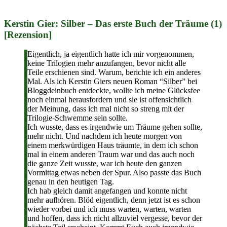
Kerstin Gier: Silber – Das erste Buch der Träume (1)
[Rezension]
Eigentlich, ja eigentlich hatte ich mir vorgenommen,
keine Trilogien mehr anzufangen, bevor nicht alle
Teile erschienen sind. Warum, berichte ich ein anderes
Mal. Als ich Kerstin Giers neuen Roman “Silber” bei
Bloggdeinbuch entdeckte, wollte ich meine Glücksfee
noch einmal herausfordern und sie ist offensichtlich
der Meinung, dass ich mal nicht so streng mit der
Trilogie-Schwemme sein sollte.
Ich wusste, dass es irgendwie um Träume gehen sollte,
mehr nicht. Und nachdem ich heute morgen von
einem merkwürdigen Haus träumte, in dem ich schon
mal in einem anderen Traum war und das auch noch
die ganze Zeit wusste, war ich heute den ganzen
Vormittag etwas neben der Spur. Also passte das Buch
genau in den heutigen Tag.
Ich hab gleich damit angefangen und konnte nicht
mehr aufhören. Blöd eigentlich, denn jetzt ist es schon
wieder vorbei und ich muss warten, warten, warten
und hoffen, dass ich nicht allzuviel vergesse, bevor der