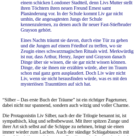
einem schicken Londoner Stadtteil, denn Livs Mutter stellt
ihren Töchtern ihren neuen Freund Ernest samt
Planänderung vor. In der Schule kommt Liv gar nicht
umhin, die angesagtesten Jungs der Schule
kennenzulernen, zu denen auch ihr neuer Fast-Stiefbruder
Grayson gehört.
Eines Nachts träumt sie davon, durch eine Tür zu gehen
und die Jungen auf einem Friedhof zu treffen, wo sie
Zeugin eines schwarzmagischen Rituals wird. Merkwürdig
ist nur, dass Arthur, Henry, Jasper und Grayson danach
Dinge über sie wissen, die sie gar nicht wissen können.
Dinge, die sie ihnen nie erzählen würde, aber im Traum
schon mal ganz gern ausplaudert. Doch Liv wäre nicht
Liv, wenn sie nicht herausfinden würde, was es mit den
mysteriösen Traumtüren auf sich hat.
“Silber – Das erste Buch der Träume” ist ein richtiger Pageturner,
dabei nicht nur spannend, sondern auch witzig und voller Charme.
Die Protagonistin Liv Silber, nach der die Trilogie benannt ist, ist
sympathisch, klug und selbstbewusst. Mit ihrer spitzen Zunge und
ihrer Art sich selbst auf die Schippe zu nehmen, bringt sie einen
immer wieder zum Lachen. Auch der ständige Schlagabtausch mit