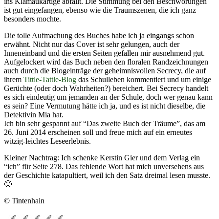
ins Klamaukartige abfällt. Die Stimmung bei den Beschwörungen
ist gut eingefangen, ebenso wie die Traumszenen, die ich ganz
besonders mochte.
Die tolle Aufmachung des Buches habe ich ja eingangs schon
erwähnt. Nicht nur das Cover ist sehr gelungen, auch der
Inneneinband und die ersten Seiten gefallen mir ausnehmend gut.
Aufgelockert wird das Buch neben den floralen Randzeichnungen
auch durch die Blogeinträge der geheimnisvollen Secrecy, die auf
ihrem
Tittle-Tattle-Blog
das Schulleben kommentiert und um einige
Gerüchte (oder doch Wahrheiten?) bereichert. Bei Secrecy handelt
es sich eindeutig um jemanden an der Schule, doch wer genau kann
es sein? Eine Vermutung hätte ich ja, und es ist nicht dieselbe, die
Detektivin Mia hat.
Ich bin sehr gespannt auf “Das zweite Buch der Träume”, das am
26. Juni 2014 erscheinen soll und freue mich auf ein erneutes
witzig-leichtes Leseerlebnis.
Kleiner Nachtrag: Ich schenke Kerstin Gier und dem Verlag ein
“ich” für Seite 278. Das fehlende Wort hat mich unversehens aus
der Geschichte katapultiert, weil ich den Satz dreimal lesen musste.
🙂
© Tintenhain