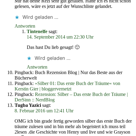
Mir hat deine Rezi sehr gut gefallen. Hätte ich es nicht schon
gelesen, wäre es jetzt auf der Wunschliste gelandet.
Wird geladen …
Antworten
Tintenelfe
sagt:
14. September 2014 um 22:30 Uhr
Das hast Du lieb gesagt! 🙂
Wird geladen …
Antworten
Pingback: Buch Rezension Blog | Nur das Beste aus der
Bücherwelt
Pingback:
»Silber 01: Das erste Buch der Träume« von
Kerstin Gier | bloggervernetzt
Pingback:
Rezension: Silber – Das erste Buch der Träume |
DerSinn :: NerdBlog
Tugba Yazici
sagt:
8. Februar 2016 um 12:41 Uhr
OMG ich bin grade fertig geworden silber das erste Buch der
träume zulesen und in bin mehr als begeistert ich muss teil
2lesen .die Geschichte von Henry und live und wie Grayson