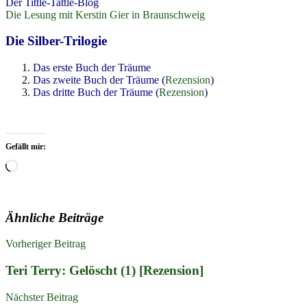
Der Tittle-Tattle-Blog
Die Lesung mit Kerstin Gier in Braunschweig
Die Silber-Trilogie
Das erste Buch der Träume
Das zweite Buch der Träume (
Rezension
)
Das dritte Buch der Träume (
Rezension
)
Gefällt mir:
Wird
geladen …
Ähnliche Beiträge
Beitragsnavigation
Fantasy
Vorheriger Beitrag
Jugendbuch
Lesen
Literatur
Neuerscheinungen
Reihe
Reihenfol
Teri Terry: Gelöscht (1) [Rezension]
Nächster Beitrag