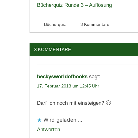
Bücherquiz Runde 3 – Auflösung
Lesen
Zitate
17. Februar 2013
Tintenhain
Bücherquiz
3 Kommentare
3 KOMMENTARE
beckysworldofbooks
sagt:
17. Februar 2013 um 12:45 Uhr
Darf ich noch mit einsteigen? 🙂
Wird geladen …
Antworten