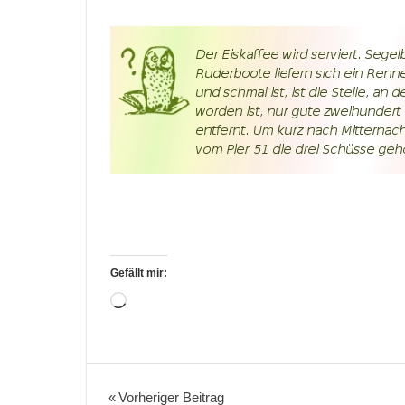
Gefällt mir:
Wird
geladen …
Aktion
Bücher
Beitragsnavigation
Vorheriger Beitrag