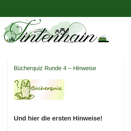
Zum
Bücher,
MENÜ
Inhalt
Tintenhain
Rezensionen
springen
und
–
mehr
Der
Buchblog
Bücherquiz Runde 4 – Hinweise
Und hier die ersten Hinweise!