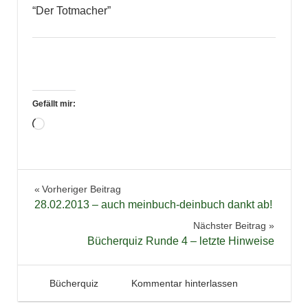
“Der Totmacher”
Gefällt mir:
Wird
geladen …
Aktion
Beitragsnavigation
Vorheriger Beitrag
Bücher
28.02.2013 – auch meinbuch-deinbuch dankt ab!
Lesen
Nächster Beitrag
Zitate
Bücherquiz Runde 4 – letzte Hinweise
19. Februar 2013
Tintenhain
Bücherquiz
Kommentar hinterlassen