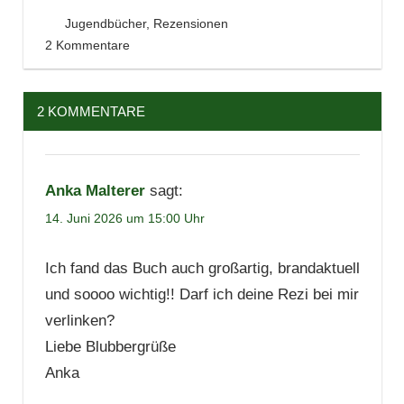
Bücher
22. März 2026
Tintenhain
Jugendbücher
,
Rezensionen
Jugendbuch
2 Kommentare
Lesen
Literatur
2 KOMMENTARE
Missbrauch
Rezension
Roman
Anka Malterer
sagt:
Sharenting
14. Juni 2026 um 15:00 Uhr
Ich fand das Buch auch großartig, brandaktuell
und soooo wichtig!! Darf ich deine Rezi bei mir
verlinken?
Liebe Blubbergrüße
Anka