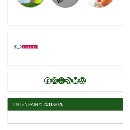
Facebook
Instagram
Goodreads
RSS-Feed
Bluesky
WordPress
TINTENHAIN © 2011-2026