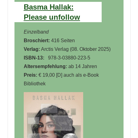
Basma Hallak:
Please unfollow
Einzelband
Broschiert:
416 Seiten
Verlag:
Arctis Verlag
(
08. Oktober 2025
)
ISBN-13:
‎
978-3-03880-223-5
Altersempfehlung:
ab 14 Jahren
Preis:
€ 19,00 [D] auch als e-Book
Bibliothek