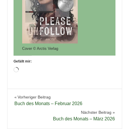
Cover © Arctis Verlag
Gefällt mir:
Wird
geladen …
Belletristik
Beitragsnavigation
Vorheriger Beitrag
Buch
Buch des Monats – Februar 2026
Buchbesprechung
Nächster Beitrag
Buchblog
Buch des Monats – März 2026
Buchempfehlung