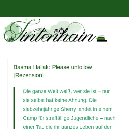
Zum
Bücher,
MENÜ
Inhalt
Tintenhain
Rezensionen
springen
und
–
mehr
Der
Buchblog
Basma Hallak: Please unfollow
[Rezension]
Die ganze Welt weiß, wer sie ist – nur
sie selbst hat keine Ahnung. Die
siebzehnjährige Sherry landet in einem
Camp für straffällige Jugendliche – nach
einer Tat, die ihr ganzes Leben auf den