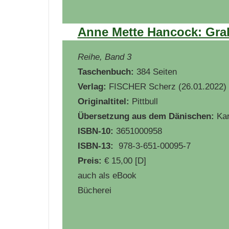
Anne Mette Hancock: Grab
Reihe, Band 3
Taschenbuch:
384 Seiten
Verlag:
FISCHER Scherz (26.01.2022)
Originaltitel:
Pittbull
Übersetzung aus dem Dänischen:
Kar
ISBN-10:
3651000958
ISBN-13:
‎ 978-3-651-00095-7
Preis:
€ 15,00 [D]
auch als eBook
Bücherei