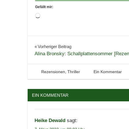
Gefällt mir:
Wird
geladen …
Belletristik
Buchbesprechung
Beitragsnavigation
Vorheriger Beitrag
Alina Bronsky: Schallplattensommer [Rezen
Bücher
Dänemark
Krimi
15. Mai 2022
Tintenhain
Rezensionen
,
Thriller
Ein Kommentar
Lesen
Literatur
EIN KOMMENTAR
Rezension
Roman
Skandinavien
Heike Dewald
sagt:
Thriller