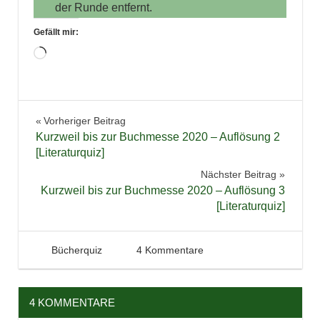
der Runde entfernt.
Gefällt mir:
Wird
geladen …
Bücher
Beitragsnavigation
Vorheriger Beitrag
Gewinnspiel
Kurzweil bis zur Buchmesse 2020 – Auflösung 2
Literaturquiz
[Literaturquiz]
Quiz
Nächster Beitrag
Kurzweil bis zur Buchmesse 2020 – Auflösung 3
Verlosung
[Literaturquiz]
13. Januar 2020
Tintenhain
Bücherquiz
4 Kommentare
4 KOMMENTARE