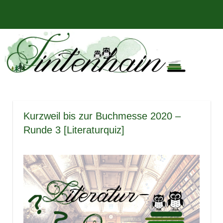
Zum
Bücher,
MENÜ
Inhalt
Tintenhain
Rezensionen
springen
und
–
mehr
Der
Buchblog
Kurzweil bis zur Buchmesse 2020 –
Runde 3 [Literaturquiz]