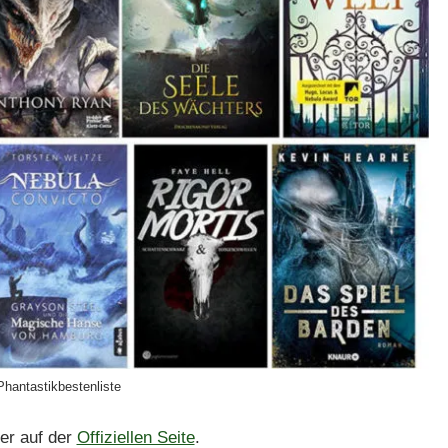
Phantastikbestenliste
er auf der
Offiziellen Seite
.