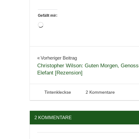
Gefällt mir:
Wird
geladen …
Bestenliste
Fantasy
Beitragsnavigation
Vorheriger Beitrag
Christopher Wilson: Guten Morgen, Genoss
Phantastik
Elefant [Rezension]
Phantastik-
Bestenliste
Science
7. Juli 2019
Tintenhain
Tintenkleckse
2 Kommentare
Fiction
2 KOMMENTARE