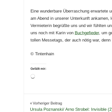
Eine wunderbare Überraschung erwartete un
am Abend in unserer Unterkunft ankamen, l
Vermieterin begrüßte uns und wir fühlten un
uns noch mit Karin von
Buchgefieder
, um g
tollen Messetags, der auch nötig war, denn 
© Tintenhain
Gefällt mir:
Wird
geladen …
Leipzig
Leipziger
Beitragsnavigation
Vorheriger Beitrag
Buchmesse
Ursula Poznanski/ Arno Strobel: Invisible (2