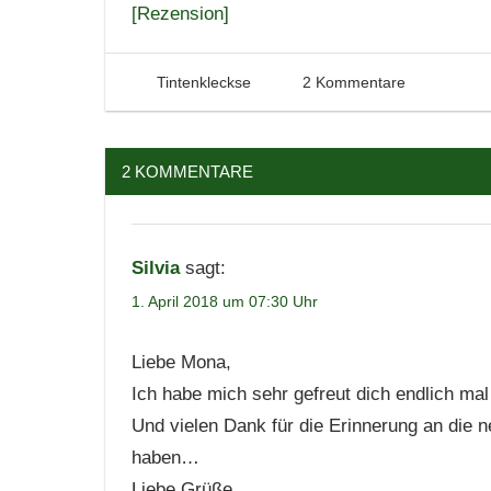
[Rezension]
28. März 2018
Tintenhain
Tintenkleckse
2 Kommentare
2 KOMMENTARE
Silvia
sagt:
1. April 2018 um 07:30 Uhr
Liebe Mona,
Ich habe mich sehr gefreut dich endlich mal 
Und vielen Dank für die Erinnerung an die ne
haben…
Liebe Grüße