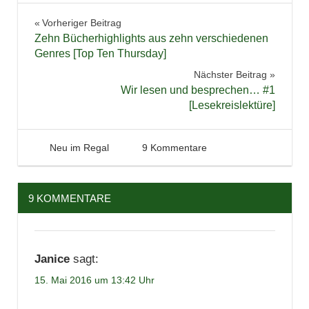
Bücher
Beitragsnavigation
Vorheriger Beitrag
Lesen
Zehn Bücherhighlights aus zehn verschiedenen
Literatur
Genres [Top Ten Thursday]
Nächster Beitrag
Wir lesen und besprechen… #1
[Lesekreislektüre]
15. Mai 2016
Tintenhain
Neu im Regal
9 Kommentare
9 KOMMENTARE
Janice
sagt:
15. Mai 2016 um 13:42 Uhr