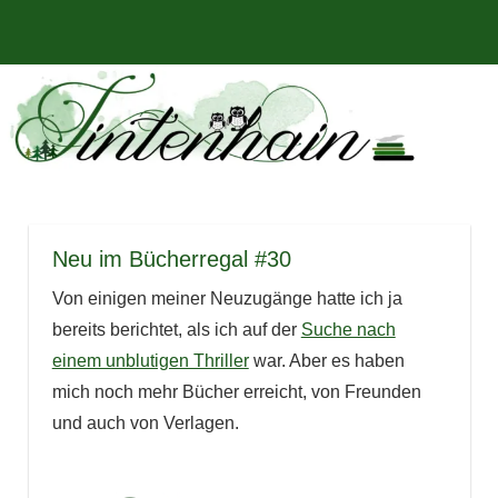
Zum
Bücher,
MENÜ
Inhalt
Tintenhain
Rezensionen
springen
und
–
mehr
Der
Buchblog
Neu im Bücherregal #30
Von einigen meiner Neuzugänge hatte ich ja
bereits berichtet, als ich auf der
Suche nach
einem unblutigen Thriller
war. Aber es haben
mich noch mehr Bücher erreicht, von Freunden
und auch von Verlagen.