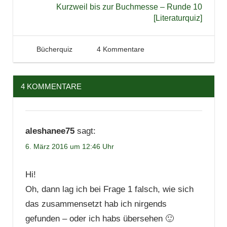
Kurzweil bis zur Buchmesse – Runde 10
[Literaturquiz]
6. März 2016
Tintenhain
Bücherquiz
4 Kommentare
4 KOMMENTARE
aleshanee75
sagt:
6. März 2016 um 12:46 Uhr
Hi!
Oh, dann lag ich bei Frage 1 falsch, wie sich
das zusammensetzt hab ich nirgends
gefunden – oder ich habs übersehen 🙂