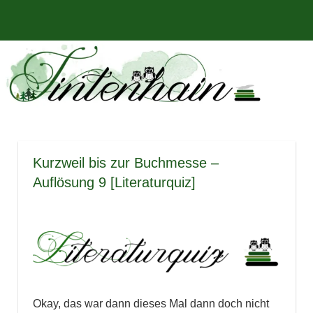
Zum
Bücher,
MENÜ
Inhalt
Tintenhain
Rezensionen
springen
und
–
mehr
Der
Buchblog
Kurzweil bis zur Buchmesse –
Auflösung 9 [Literaturquiz]
Okay, das war dann dieses Mal dann doch nicht