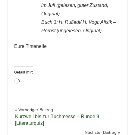
im Juli (gelesen, guter Zustand,
Original)
Buch 3: H. Rufledt/ H. Vogt: Alisik –
Herbst (ungelesen, Original)
Eure Tintenelfe
Gefällt mir:
Wird
geladen …
Literaturquiz
Beitragsnavigation
Vorheriger Beitrag
Kurzweil bis zur Buchmesse – Runde 9
[Literaturquiz]
Nächster Beitrag