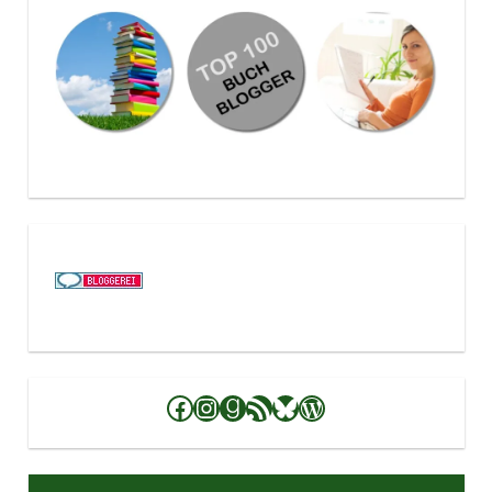
Facebook
Instagram
Goodreads
RSS-Feed
Bluesky
WordPress