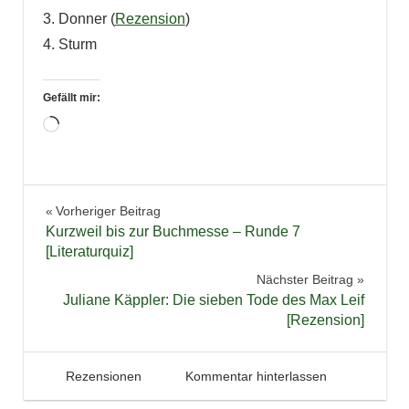
3. Donner (
Rezension
)
4. Sturm
Gefällt mir:
Wird
geladen …
Bücher
Beitragsnavigation
Vorheriger Beitrag
Fantasy
Kurzweil bis zur Buchmesse – Runde 7
Reihe
[Literaturquiz]
Rezension
Nächster Beitrag
Juliane Käppler: Die sieben Tode des Max Leif
Trilogie
[Rezension]
16. Februar 2016
Tintenhain
Rezensionen
Kommentar hinterlassen