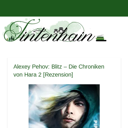
Zum
Bücher,
MENÜ
Inhalt
Tintenhain
Rezensionen
springen
und
–
mehr
Der
Buchblog
Alexey Pehov: Blitz – Die Chroniken
von Hara 2 [Rezension]