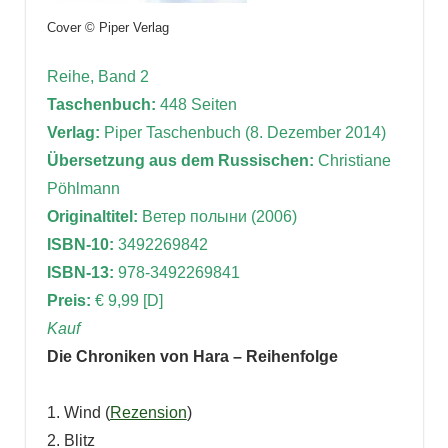
Cover © Piper Verlag
Reihe, Band 2
Taschenbuch:
448 Seiten
Verlag:
Piper Taschenbuch (8. Dezember 2014)
Übersetzung aus dem Russischen:
Christiane
Pöhlmann
Originaltitel:
Ветер полыни (2006)
ISBN-10:
3492269842
ISBN-13:
978-3492269841
Preis:
€ 9,99 [D]
K
auf
Die Chroniken von Hara – Reihenfolge
1. Wind (
Rezension
)
2. Blitz