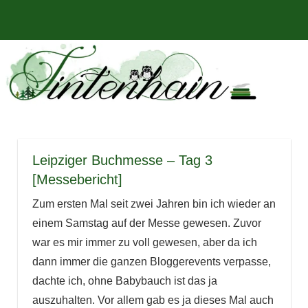
Zum
Bücher,
MENÜ
Inhalt
Tintenhain
Rezensionen
springen
und
–
mehr
Der
Buchblog
Leipziger Buchmesse – Tag 3
[Messebericht]
Zum ersten Mal seit zwei Jahren bin ich wieder an
einem Samstag auf der Messe gewesen. Zuvor
war es mir immer zu voll gewesen, aber da ich
dann immer die ganzen Bloggerevents verpasse,
dachte ich, ohne Babybauch ist das ja
auszuhalten. Vor allem gab es ja dieses Mal auch